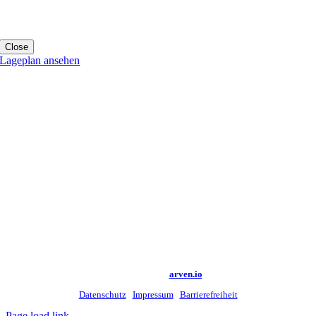
Close
Lageplan ansehen
©
2026 Kreismedienzentrum Rottweil |
Made with
by
arven.io
Datenschutz
|
Impressum
|
Barrierefreiheit
Page load link