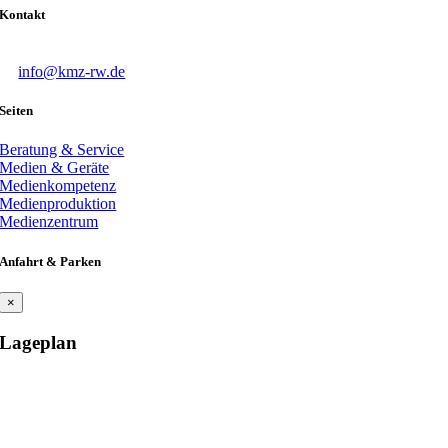
Kontakt
T
0741 244 8153
E
info@kmz-rw.de
Seiten
Beratung & Service
Medien & Geräte
Medienkompetenz
Medienproduktion
Medienzentrum
Anfahrt & Parken
×
Lageplan