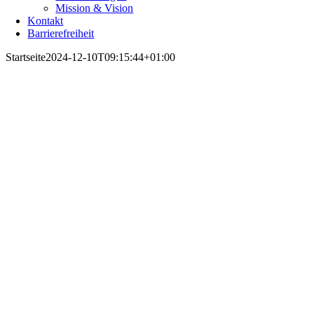
Mission & Vision
Kontakt
Barrierefreiheit
Startseite
2024-12-10T09:15:44+01:00
Kreis
Medien
Zentrum
Rottweil