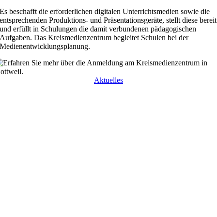
Es beschafft die erforderlichen digitalen Unterrichts­medien sowie die
entsprechenden Produktions- und Präsenta­tionsgeräte, stellt diese bereit
und erfüllt in Schulungen die damit verbundenen pädagogischen
Aufgaben. Das Kreismedien­zentrum begleitet Schulen bei der
Medienent­wicklungsplanung.
Aktuelles