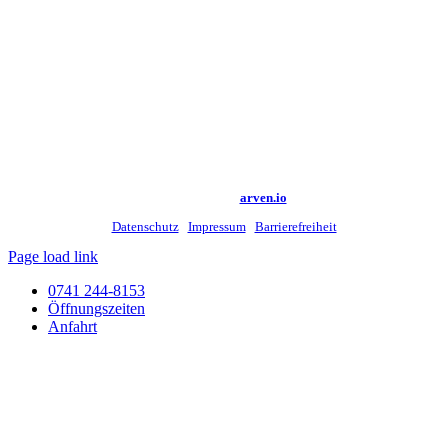
©
2026 Kreismedienzentrum Rottweil |
Made with
by
arven.io
Datenschutz
|
Impressum
|
Barrierefreiheit
Page load link
0741 244-8153
Öffnungszeiten
Anfahrt