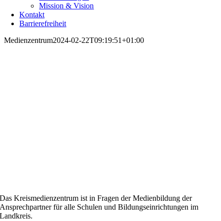
Mission & Vision
Kontakt
Barrierefreiheit
Medienzentrum
2024-02-22T09:19:51+01:00
Medienzentrum
Was ist das Kreismedien­zentrum Rottweil?
Das Kreismedienzentrum ist in Fragen der Medienbildung der
Ansprechpartner für alle Schulen und Bildungseinrich­tungen im
Landkreis.