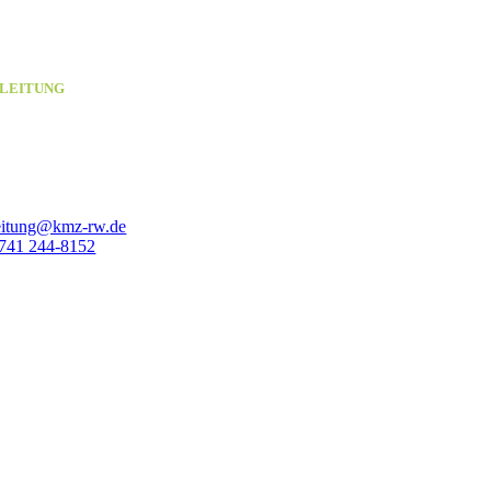
STEFAN KAISER
LEITUNG
Medienbildung / Medienpädagogik / Medienproduktion / Fortbildung
und Schulung
Sprechzeiten: Montag, Dienstag, Donnerstag und nach Absprache
eitung@kmz-rw.de
741 244-8152