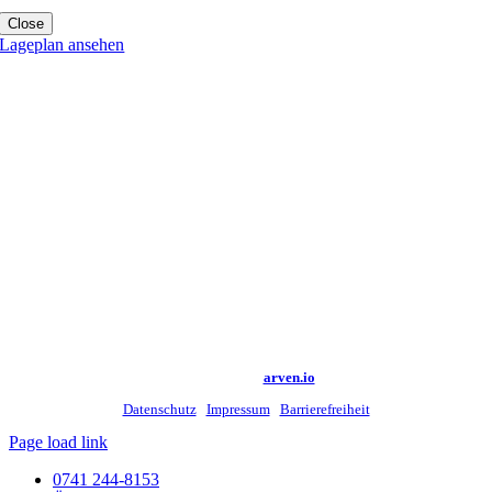
Close
Lageplan ansehen
©
2026 Kreismedienzentrum Rottweil |
Made with
by
arven.io
Datenschutz
|
Impressum
|
Barrierefreiheit
Page load link
0741 244-8153