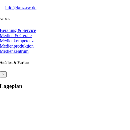
T
0741 244 8153
E
info@kmz-rw.de
Seiten
Beratung & Service
Medien & Geräte
Medienkompetenz
Medienproduktion
Medienzentrum
Anfahrt & Parken
×
Lageplan