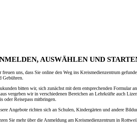
nformationen
ür Neukunden
NMELDEN, AUSWÄHLEN UND STARTE
r freuen uns, dass Sie on­line den Weg ins Kreisme­dien­zen­trum gefunde
d Gebühren.
ukun­den bitten wir, sich zunächst mit dem ent­sprech­enden Formular an
naus ver­geben wir in verschiedenen Bereichen an Lehrkräfte auch Lizen
is oder Reisepass mit­bringen.
sere Angebote richten sich an Schulen, Kinder­gärten und andere Bildun