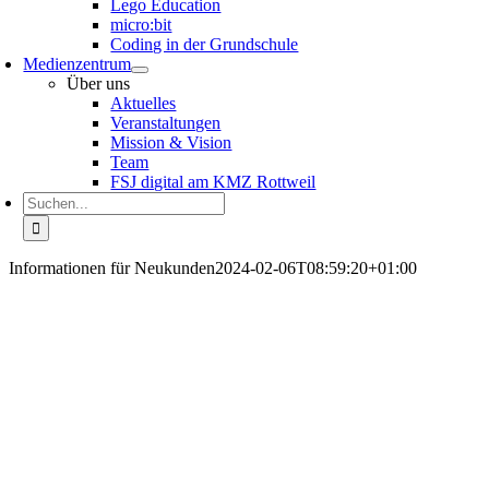
Lego Education
micro:bit
Coding in der Grundschule
Medienzentrum
Über uns
Aktuelles
Veranstaltungen
Mission & Vision
Team
FSJ digital am KMZ Rottweil
Suche
nach:
Informationen für Neukunden
2024-02-06T08:59:20+01:00