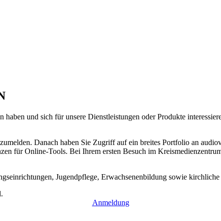
N
n haben und sich für unsere Dienst­leistungen oder Produkte interes­sie
zumelden. Danach haben Sie Zugriff auf ein breites Portfolio an audio­
zen für Online-Tools. Bei Ihrem ersten Besuch im Kreis­medien­zentrum 
gs­einrichtungen, Jugendpflege, Erwachsenen­bil­dung sowie kirchliche 
Anmeldung