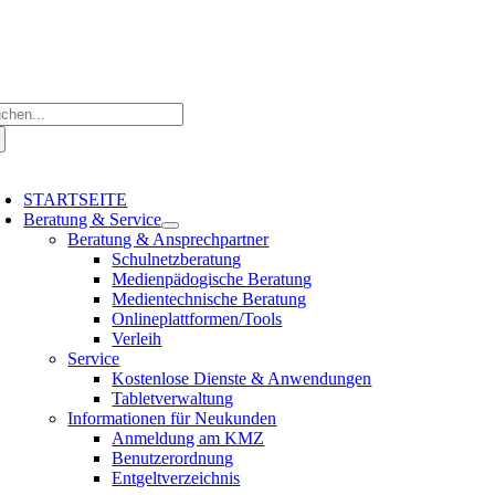
Zum
Inhalt
springen
che
ch:
oggle
avigation
STARTSEITE
Beratung & Service
Beratung & Ansprechpartner
Schulnetzberatung
Medienpädogische Beratung
Medientechnische Beratung
Onlineplattformen/Tools
Verleih
Service
Kostenlose Dienste & Anwendungen
Tabletverwaltung
Informationen für Neukunden
Anmeldung am KMZ
Benutzerordnung
Entgeltverzeichnis