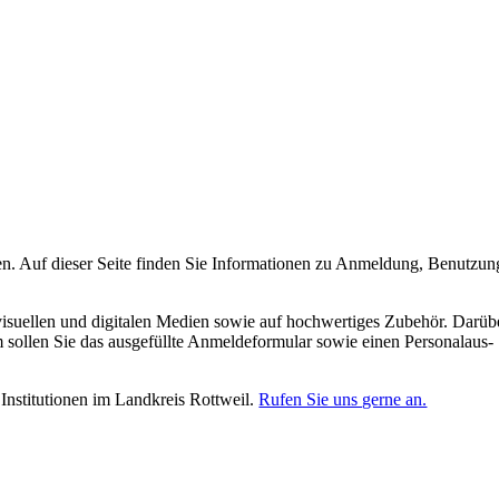
ren. Auf dieser Seite finden Sie Informa­tionen zu Anmeldung, Benutz­un
visu­ellen und digitalen Medien sowie auf hochwer­tiges Zubehör. Darüb
sollen Sie das ausgefüllte Anmeldefor­mular sowie einen Personal­aus­
Insti­tutionen im Landkreis Rottweil.
Rufen Sie uns gerne an.