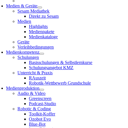
Medien & Geräte
Sesam Mediathek
Direkt zu Sesam
Medien
Highlights
Medienpakete
Medienkataloge
Geräte
Verleihbedingungen
Medienkompetenz
Schulungen
Basisschulungen & Selbstlernkurse
Schulungsangebot KMZ
Unterricht & Praxis
RAuszeit
Robotik-Wettbewerb Grundschule
Medienproduktion
Audio & Video
Greenscreen
Podcast-Studio
Robotic & Coding
Toolkit-Koffer
Ozobot Evo
Blue-Bot