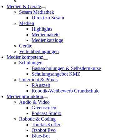
Medien & Geräte
Sesam Mediathek
Direkt zu Sesam
Medien
Highlights
Medienpakete
Medienkataloge
Geräte
Verleihbedingungen
Medienkompetenz
Schulungen
Basisschulungen & Selbstlernkurse
Schulungsangebot KMZ
Unterricht & Praxis
RAuszeit
Robotik-Wettbewerb Grundschule
Medienproduktion
Audio & Video
Greenscreen
Podcast-Studio
Robotic & Coding
Toolkit-Koffer
Ozobot Evo
Blue-Bot