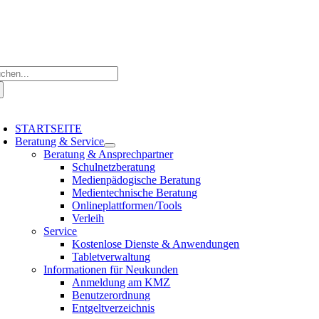
Zum
Inhalt
springen
che
ch:
oggle
avigation
STARTSEITE
Beratung & Service
Beratung & Ansprechpartner
Schulnetzberatung
Medienpädogische Beratung
Medientechnische Beratung
Onlineplattformen/Tools
Verleih
Service
Kostenlose Dienste & Anwendungen
Tabletverwaltung
Informationen für Neukunden
Anmeldung am KMZ
Benutzerordnung
Entgeltverzeichnis