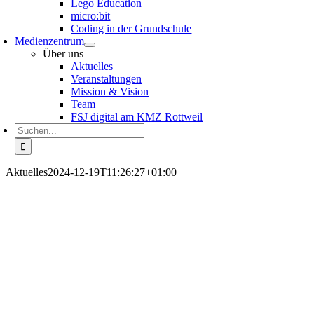
Lego Education
micro:bit
Coding in der Grundschule
Medienzentrum
Über uns
Aktuelles
Veranstaltungen
Mission & Vision
Team
FSJ digital am KMZ Rottweil
Suche
nach:
Aktuelles
2024-12-19T11:26:27+01:00