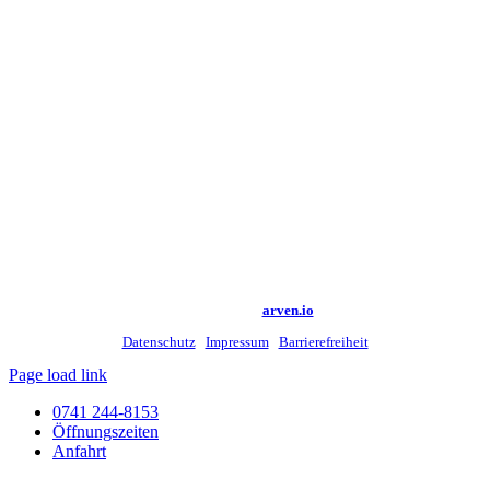
©
2026 Kreismedienzentrum Rottweil |
Made with
by
arven.io
Datenschutz
|
Impressum
|
Barrierefreiheit
Page load link
0741 244-8153
Öffnungszeiten
Anfahrt