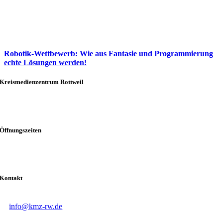
Robotik-Wettbewerb: Wie aus Fantasie und Programmierung
echte Lösungen werden!
Kreismedienzentrum Rottweil
Stadionstraße 5
78628 Rottweil
Öffnungszeiten
Mo – Fr
8:30 – 12:00 Uhr
Mo – Do
13:30 – 16:30 Uhr
Kontakt
T
0741 244 8153
E
info@kmz-rw.de